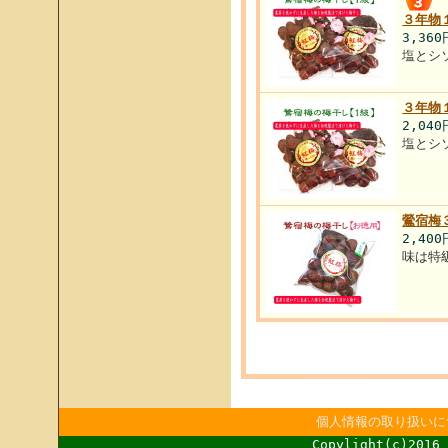
３年物
3,36
塩とシ
３年物
2,04
塩とシ
鶯宿梅
2,40
味は特
個人情報の取り扱いに
Copylight(c)2016