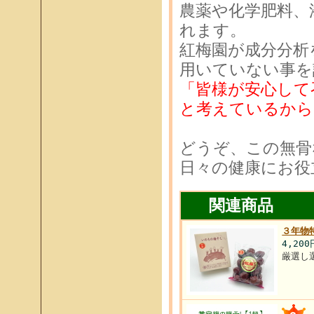
農薬や化学肥料、
れます。
紅梅園が成分分析
用いていない事を
「皆様が安心して
と考えているから
どうぞ、この無骨
日々の健康にお役
関連商品
３年物
4,20
厳選し