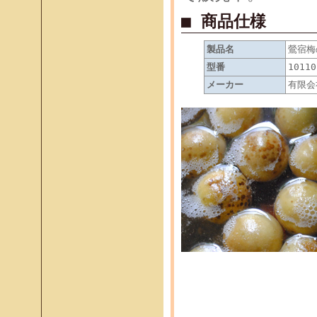
■ 商品仕様
製品名
鶯宿梅
型番
10110
メーカー
有限会