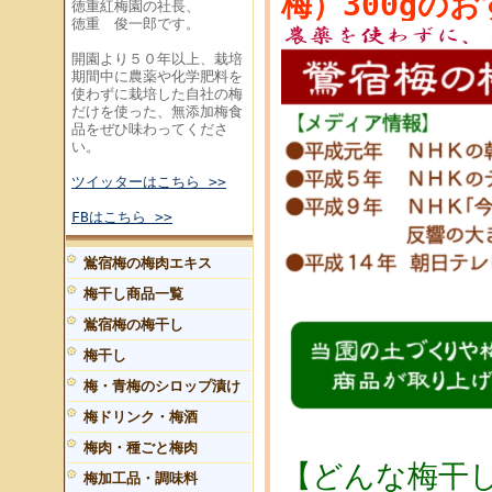
梅）300gの
徳重紅梅園の社長、
徳重 俊一郎です。
開園より５０年以上、栽培
期間中に農薬や化学肥料を
使わずに栽培した自社の梅
だけを使った、無添加梅食
品をぜひ味わってくださ
い。
ツイッターはこちら >>
FBはこちら >>
鴬宿梅の梅肉エキス
梅干し商品一覧
鴬宿梅の梅干し
梅干し
梅・青梅のシロップ漬け
梅ドリンク・梅酒
梅肉・種ごと梅肉
【どんな梅干
梅加工品・調味料