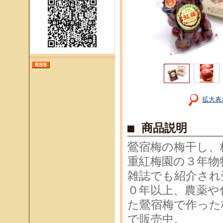
拡大表
■ 商品説明
鶯宿梅の梅干し、
重紅梅園の３年物
雑誌でも紹介され
０年以上、農薬や
た鶯宿梅で作った
で販売中。