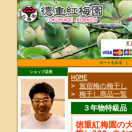
梅干しの通
カートをみる
｜
ショップ店長
HOME
>
鴬宿梅の梅干し
>
梅干し商品一覧
３年物特級品
徳重紅梅園の