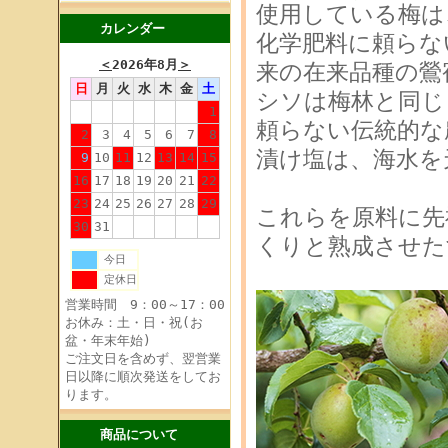
使用している梅は
カレンダー
化学肥料に頼らな
＜
2026年8月
＞
来の在来品種の鶯
日
月
火
水
木
金
土
シソは梅林と同じ
1
頼らない伝統的な
2
3
4
5
6
7
8
漬け塩は、海水を
9
10
11
12
13
14
15
16
17
18
19
20
21
22
23
24
25
26
27
28
29
これらを原料に先
30
31
くりと熟成させた
今日
定休日
営業時間 9：00～17：00
お休み：土・日・祝(お
盆・年末年始)
ご注文日を含めず、翌営業
日以降に順次発送をしてお
ります。
商品について