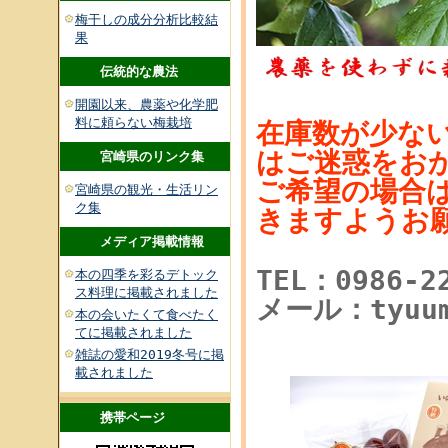
梅干しの成分分析比較結
果
伝統的な農法
開園以来、農薬や化学肥
料に頼らない梅栽培
在庫数が少な
はご迷惑をお
宮崎県のリンク集
ご希望の場合
宮崎県の観光・生活リン
ク集
きますようお
メディア掲載情報
TEL：0986-2
本の四季を彩るデトック
ス料理に掲載されました
メール：tyuumo
本の会いたくて食べたく
てに掲載されました
雑誌の愛和2019冬号に掲
載されました
携帯ページ