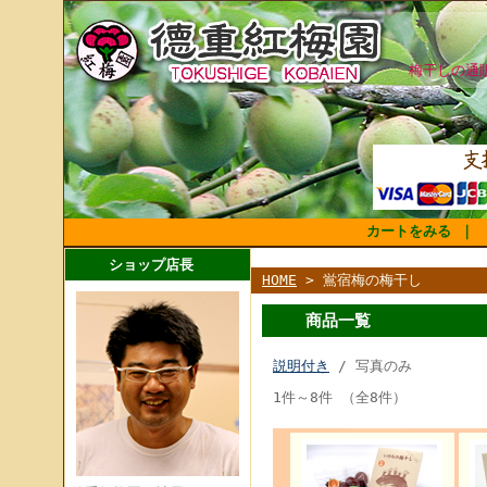
梅干しの通
カートをみる
｜
ショップ店長
HOME
> 鴬宿梅の梅干し
商品一覧
説明付き
/ 写真のみ
1件～8件 （全8件）