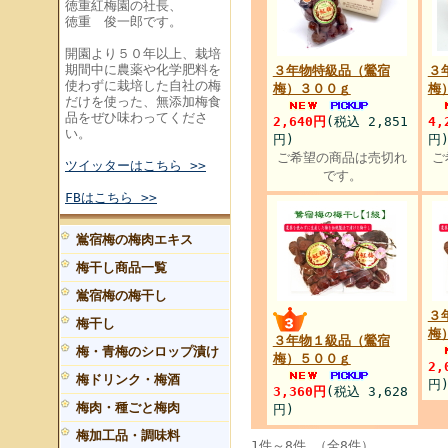
徳重紅梅園の社長、
徳重 俊一郎です。
開園より５０年以上、栽培
期間中に農薬や化学肥料を
３年物特級品（鶯宿
３
使わずに栽培した自社の梅
梅）３００ｇ
梅
だけを使った、無添加梅食
品をぜひ味わってくださ
2,640円
(税込 2,851
4,
い。
円)
円
ご希望の商品は売切れ
ご
ツイッターはこちら >>
です。
FBはこちら >>
鴬宿梅の梅肉エキス
梅干し商品一覧
鴬宿梅の梅干し
３
梅干し
梅
３年物１級品（鶯宿
梅・青梅のシロップ漬け
梅）５００ｇ
2,
梅ドリンク・梅酒
円
3,360円
(税込 3,628
梅肉・種ごと梅肉
円)
梅加工品・調味料
1件～8件 （全8件）