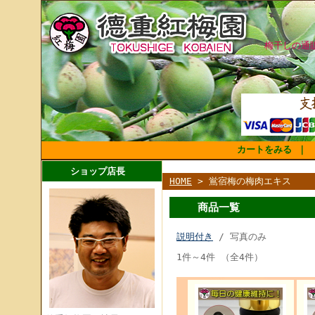
梅干しの通
カートをみる
｜
ショップ店長
HOME
> 鴬宿梅の梅肉エキス
商品一覧
説明付き
/ 写真のみ
1件～4件 （全4件）