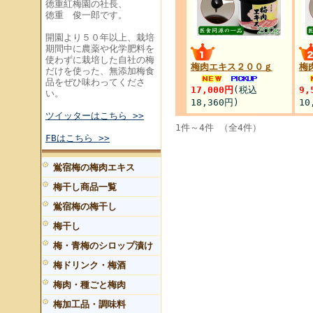
徳重紅梅園の社長、
徳重 俊一郎です。
開園より５０年以上、栽培
期間中に農薬や化学肥料を
使わずに栽培した自社の梅
梅肉エキス２００ｇ
梅
だけを使った、無添加梅食
品をぜひ味わってくださ
17,000円
(税込
9,
い。
18,360円)
10
ツイッターはこちら >>
1件～4件 （全4件）
FBはこちら >>
鴬宿梅の梅肉エキス
梅干し商品一覧
鴬宿梅の梅干し
梅干し
梅・青梅のシロップ漬け
梅ドリンク・梅酒
梅肉・種ごと梅肉
梅加工品・調味料