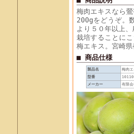
■ 商品説明
梅肉エキスなら鶯
200gをどうぞ
より５０年以上、
栽培することにこ
梅エキス。宮崎県
■ 商品仕様
製品名
梅肉エ
型番
10110
メーカー
有限会