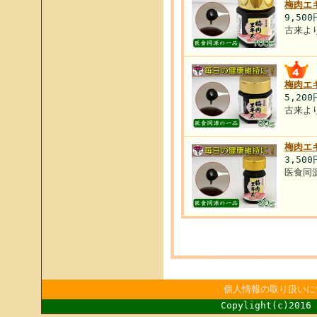
梅肉エ
9,500
古来よ
梅肉エ
5,20
古来よ
梅肉エ
3,50
医食同
個人情報の取り扱いに
Copylight(c)2016