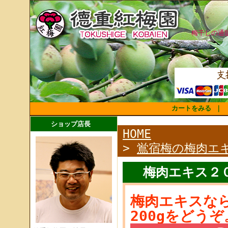
梅干しの通
カートをみる
｜
ショップ店長
HOME
>
鴬宿梅の梅肉エ
梅肉エキス２
梅肉エキスな
200gをどうぞ