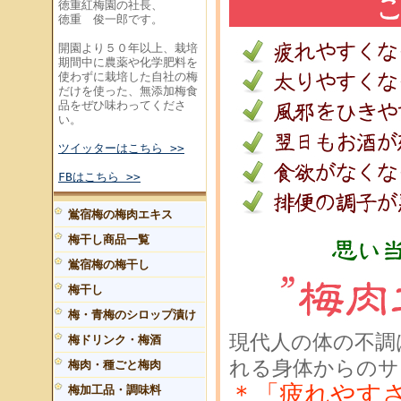
徳重紅梅園の社長、
徳重 俊一郎です。
開園より５０年以上、栽培
期間中に農薬や化学肥料を
使わずに栽培した自社の梅
だけを使った、無添加梅食
品をぜひ味わってくださ
い。
ツイッターはこちら >>
FBはこちら >>
鴬宿梅の梅肉エキス
梅干し商品一覧
鴬宿梅の梅干し
梅干し
梅・青梅のシロップ漬け
現代人の体の不調
梅ドリンク・梅酒
れる身体からのサ
梅肉・種ごと梅肉
＊「疲れやす
梅加工品・調味料