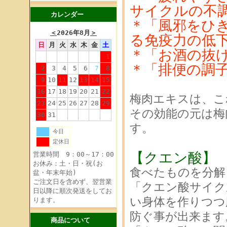
サイクルの不
カレンダー
＊「風邪をひ
＜
2026年8月
＞
る免疫力の低
日
月
火
水
木
金
土
＊「お酒の抜
1
＊「排便の調
2
3
4
5
6
7
8
9
10
11
12
13
14
15
16
17
18
19
20
21
22
梅肉エキスは、こ
23
24
25
26
27
28
29
その効能の元は梅
30
31
す。
今日
定休日
【クエン酸】
営業時間 9：00～17：00
お休み：土・日・祝(お
食べたものを分解
盆・年末年始)
ご注文日を含めず、翌営業
「クエン酸サイク
日以降に順次発送をしてお
い身体を作りつつ
ります。
防ぐ事が出来ます
商品について