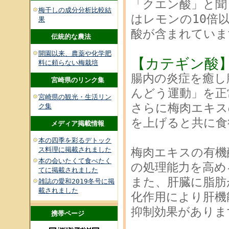
「クエン酸」と聞
梅干しの成分分析比較結
はレモンの10倍
果
酸が含まれていま
伝統的な農法
開園以来、農薬や化学肥
【カテギン酸
料に頼らない梅栽培
腸内の炎症を癒し
宮崎県のリンク集
んどう運動」を正
宮崎県の観光・生活リン
さらに梅肉エキス
ク集
を上げると共に食
メディア掲載情報
本の四季を彩るデトック
ス料理に掲載されました
梅肉エキスの有機
本の会いたくて食べたく
の処理能力を高め
てに掲載されました
また、肝臓に脂肪
雑誌の愛和2019冬号に掲
載されました
化作用により肝機
抑制効果がありま
携帯ページ