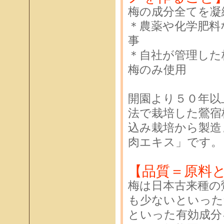
梅の成分全てを凝
＊農薬や化学肥料
事
＊自社が管理した
梅のみ使用
開園より５０年以
法で栽培した鶯宿
込み栽培から製造
肉エキス」です。
【品質＝原料
梅は日本古来種の
も少ないといった
といった有効成分