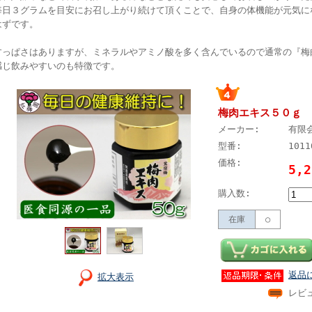
毎日３グラムを目安にお召し上がり続けて頂くことで、自身の体機能が元気に
はずです。
すっぱさはありますが、ミネラルやアミノ酸を多く含んでいるので通常の『梅
感じ飲みやすいのも特徴です。
梅肉エキス５０ｇ
メーカー:
有限
型番:
1011
価格:
5,
購入数:
在庫
○
返品
拡大表示
レビ