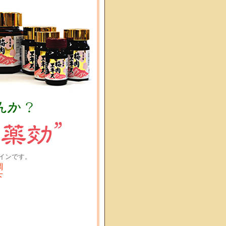
インです。
調
下