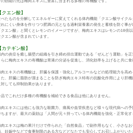
その効能の元は梅肉エキスに豊富に含まれる多種の有機酸です。
【クエン酸】
食べたものを分解してエネルギーに変えてくれる体内機能「クエン酸サイクル
疲れにくい身体を作りつつ肥満の元となる過剰栄養素の発生と蓄積を防ぐ事が
「クエン酸」と聞くとレモンのイメージですが、梅肉エキスはレモンの10倍
なクエン酸が含まれています。
【カテギン酸】
腸内の炎症を癒し腸壁の組織を引き締め排出運動である「ぜんどう運動」を正
さらに梅肉エキスの有機酸は胃液の分泌を促進し、消化効率を上げると共に食
梅肉エキスの有機酸は、肝臓を保護・強化しアルコールなどの処理能力を高め
また、肝臓に脂肪が溜まることを防ぎ梅肉エキス特有の抗酸化作用により肝機
に対しても抑制効果があります。
一品でこれだけ多種の有機酸を補給できる食品は他にありません。
梅肉エキスには他にも強力な殺菌力、痛風や血管疾患など様々な現代病への予
持ちますが、最大の薬効は「人間が元々持っている体内機能を強化・正常化す
梅肉エキスは梅の果汁だけで作られた「自然食品」で副作用もなく、小さなお
病、妊娠中などで食事制限のある方などどなたでも安心してお召し上がりいた