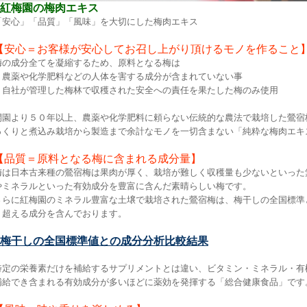
●紅梅園の梅肉エキス
「安心」「品質」「風味」を大切にした梅肉エキス
【安心＝お客様が安心してお召し上がり頂けるモノを作ること
梅の成分全てを凝縮するため、原料となる梅は
＊農薬や化学肥料などの人体を害する成分が含まれていない事
＊自社が管理した梅林で収穫された安全への責任を果たした梅のみ使用
開園より５０年以上、農薬や化学肥料に頼らない伝統的な農法で栽培した鶯宿
っくりと煮込み栽培から製造まで余計なモノを一切含まない「純粋な梅肉エキ
【品質＝原料となる梅に含まれる成分量】
梅は日本古来種の鶯宿梅は果肉が厚く、栽培が難しく収穫量も少ないといった
やミネラルといった有効成分を豊富に含んだ素晴らしい梅です。
さらに紅梅園のミネラル豊富な土壌で栽培された鶯宿梅は、梅干しの全国標準
く超える成分を含んでおります。
●梅干しの全国標準値との成分分析比較結果
特定の栄養素だけを補給するサプリメントとは違い、ビタミン・ミネラル・有
補給でき含まれる有効成分が多いほどに薬効を発揮する「総合健康食品」です