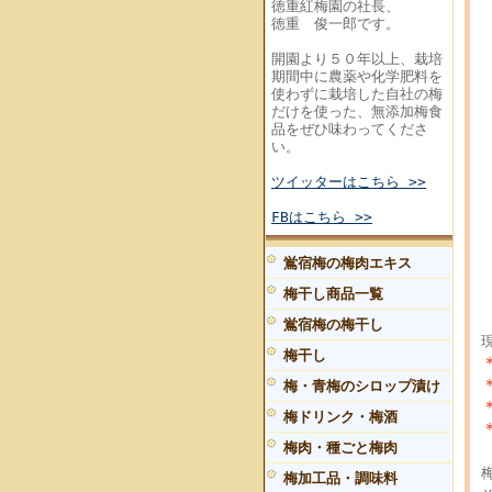
徳重紅梅園の社長、
徳重 俊一郎です。
開園より５０年以上、栽培
期間中に農薬や化学肥料を
使わずに栽培した自社の梅
だけを使った、無添加梅食
品をぜひ味わってくださ
い。
ツイッターはこちら >>
FBはこちら >>
鴬宿梅の梅肉エキス
梅干し商品一覧
鴬宿梅の梅干し
梅干し
梅・青梅のシロップ漬け
梅ドリンク・梅酒
梅肉・種ごと梅肉
梅加工品・調味料