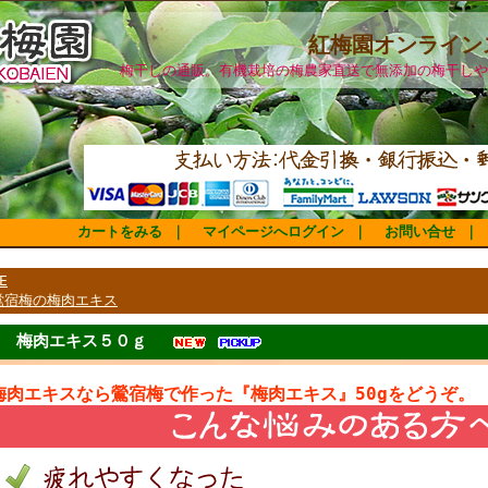
紅梅園オンライン
梅干しの通販。有機栽培の梅農家直送で無添加の梅干しや
カートをみる
｜
マイページへログイン
｜
お問い合せ
｜
E
鴬宿梅の梅肉エキス
梅肉エキス５０ｇ
梅肉エキスなら鶯宿梅で作った『梅肉エキス』50gをどうぞ。