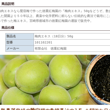
■ 商品説明
梅肉エキスなら鶯宿梅で作った徳重紅梅園の『梅肉エキス』50gをどうぞ。数
れた開園より５０年以上、農薬や化学肥料に頼らない伝統的な農法で栽培にこ
みで作った梅エキス。宮崎県都城市の徳重紅梅園の通販で販売中。
■ 商品仕様
製品名
梅肉エキス（18日分）50g
型番
101102201
メーカー
有限会社 徳重紅梅園