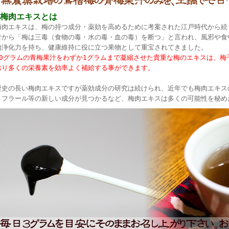
●梅肉エキスとは
梅肉エキスは、梅の持つ成分・薬効を高めるために考案された江戸時代から続
昔から「梅は三毒（食物の毒・水の毒・血の毒）を断つ」と言われ、風邪や食
内浄化力を持ち、健康維持に役に立つ果物として重宝されてきました。
50グラムの青梅果汁をわずか1グラムまで凝縮させた貴重な梅のエキスは、梅
おり多くの栄養素を効率よく補給する事ができます。
歴史の長い梅肉エキスですが薬効成分の研究は続けられ、近年でも梅肉エキス
メフラール等の新しい成分が見つかるなど、梅肉エキスは多くの可能性を秘め