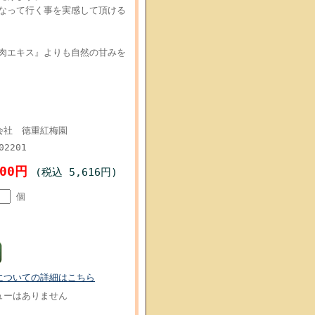
なって行く事を実感して頂ける
肉エキス』よりも自然の甘みを
会社 徳重紅梅園
02201
200円
(税込 5,616円)
個
についての詳細はこちら
ューはありません