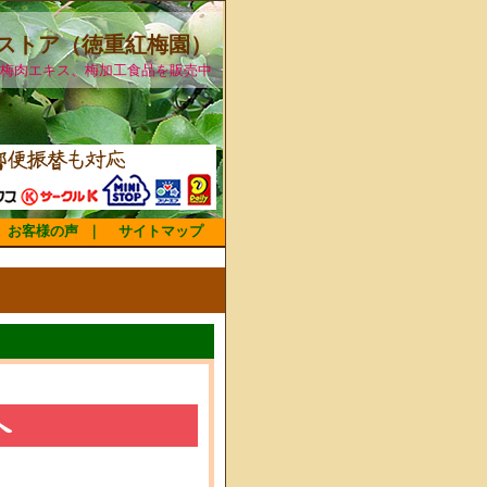
ストア（徳重紅梅園）
梅肉エキス、梅加工食品を販売中
お客様の声
｜
サイトマップ