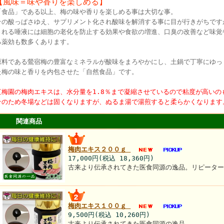
【風味＝味や香りを楽しめる】
「食品」である以上、梅の味や香りを楽しめる事は大切な事。
その酸っぱさゆえ、サプリメント化され酸味を解消する事に目が行きがちです
される唾液には細胞の老化を防止する効果や食欲の増進、口臭の改善など味覚
る薬効も数多くあります。
原料である鶯宿梅の豊富なミネラルが酸味をまろやかにし、土鍋で丁寧にゆっ
た梅の味と香りを内包させた「自然食品」です。
紅梅園の梅肉エキスは、水分量を1.8％まで凝縮させているので粘度が高いの
そのため冬場などは固くなりますが、ぬるま湯で湯煎すると柔らかくなります
関連商品
梅肉エキス２００ｇ
17,000円(税込 18,360円)
古来より伝承されてきた医食同源の逸品。リピータ
梅肉エキス１００ｇ
9,500円(税込 10,260円)
古来より伝承されてきた医食同源の逸品