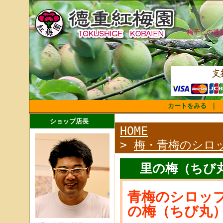
梅干しの通
カートをみる
｜
ショップ店長
HOME
>
梅・青梅のシロ
里の梅（ちび
青梅のシロッ
の梅（ちび丸