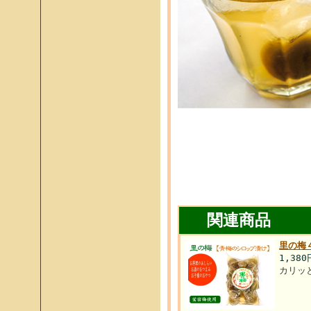
関連商品
里の梅
1,38
カリッ