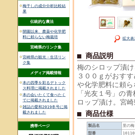
梅干しの成分分析比較結
果
伝統的な農法
開園以来、農薬や化学肥
料に頼らない梅栽培
拡大表
宮崎県のリンク集
■ 商品説明
宮崎県の観光・生活リン
ク集
梅のシロップ漬け
メディア掲載情報
３００ｇがおすす
本の四季を彩るデトック
や化学肥料に頼ら
ス料理に掲載されました
「光友１号」の青
本の会いたくて食べたく
てに掲載されました
ロップ漬け。宮崎
雑誌の愛和2019冬号に掲
■ 商品仕様
載されました
製品名
里の梅
携帯ページ
型番
10110