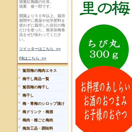
徳重紅梅園の社長、
徳重 俊一郎です。
開園より５０年以上、栽培
期間中に農薬や化学肥料を
使わずに栽培した自社の梅
だけを使った、無添加梅食
品をぜひ味わってくださ
い。
ツイッターはこちら >>
FBはこちら >>
鴬宿梅の梅肉エキス
梅干し商品一覧
鴬宿梅の梅干し
梅干し
梅・青梅のシロップ漬け
梅ドリンク・梅酒
梅肉・種ごと梅肉
梅加工品・調味料