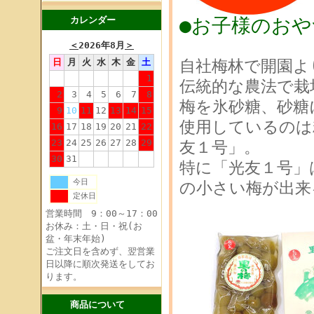
●お子様のお
カレンダー
＜
2026年8月
＞
日
月
火
水
木
金
土
自社梅林で開園よ
1
伝統的な農法で栽
2
3
4
5
6
7
8
梅を氷砂糖、砂糖
9
10
11
12
13
14
15
使用しているのは
16
17
18
19
20
21
22
23
24
25
26
27
28
29
友１号」。
30
31
特に「光友１号」
今日
の小さい梅が出来
定休日
営業時間 9：00～17：00
お休み：土・日・祝(お
盆・年末年始)
ご注文日を含めず、翌営業
日以降に順次発送をしてお
ります。
商品について