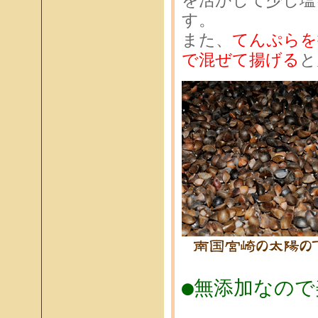
を活かして少し塩
す。
また、
てんぷらを
で混ぜて揚げる
と
●無添加なの