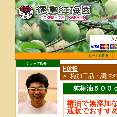
梅干しの通
カートをみる
｜
ショップ店長
HOME
>
梅加工品・調味
純椿油５００
椿油で無添加な
通販でおすす