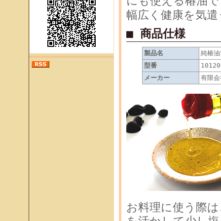
にも使える椿油で
幅広く健康を気遣
■ 商品仕様
製品名
純椿油5
型番
10120
メーカー
有限会
お料理に使う際は