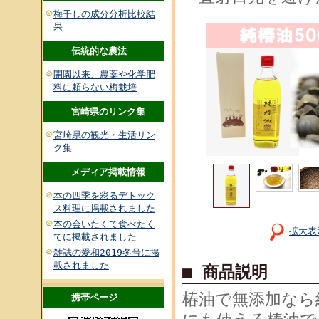
梅干しの成分分析比較結
果
伝統的な農法
開園以来、農薬や化学肥
料に頼らない梅栽培
宮崎県のリンク集
宮崎県の観光・生活リン
ク集
メディア掲載情報
本の四季を彩るデトック
ス料理に掲載されました
本の会いたくて食べたく
拡大表
てに掲載されました
雑誌の愛和2019冬号に掲
載されました
■ 商品説明
椿油で無添加なら
携帯ページ