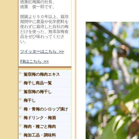
徳重紅梅園の社長、
徳重 俊一郎です。
開園より５０年以上、栽培
期間中に農薬や化学肥料を
使わずに栽培した自社の梅
だけを使った、無添加梅食
品をぜひ味わってくださ
い。
ツイッターはこちら >>
FBはこちら >>
鴬宿梅の梅肉エキス
梅干し商品一覧
鴬宿梅の梅干し
梅干し
梅・青梅のシロップ漬け
梅ドリンク・梅酒
梅肉・種ごと梅肉
梅加工品・調味料