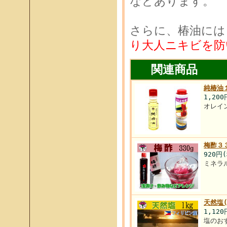
などあります。
さらに、椿油には
り大人ニキビを防
関連商品
純椿油
1,20
オレイ
梅酢３
920円
ミネラ
天然塩
1,12
塩のお