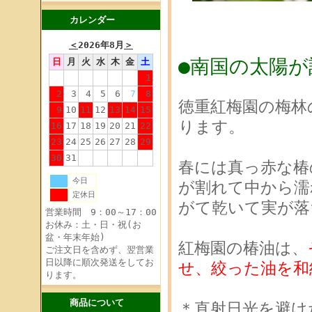
カレンダー
＜
2026年8月
＞
●南国の太陽
日
月
火
水
木
金
土
1
2
3
4
5
6
7
8
徳重紅梅園の梅林
9
10
11
12
13
14
15
ります。
16
17
18
19
20
21
22
23
24
25
26
27
28
29
30
31
春には真っ赤な椿
今日
が割れて中から濡
定休日
がて乾いて実が落
営業時間 9：00～17：00
お休み：土・日・祝(お
盆・年末年始)
紅梅園の椿油は、
ご注文日を含めず、翌営業
日以降に順次発送をしてお
せ、絞った油を和
ります。
商品について
＊直射日光を避け