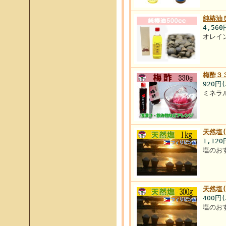
純椿油
4,56
オレイ
梅酢３
920円
ミネラ
天然塩
1,12
塩のお
天然塩
400円
塩のお