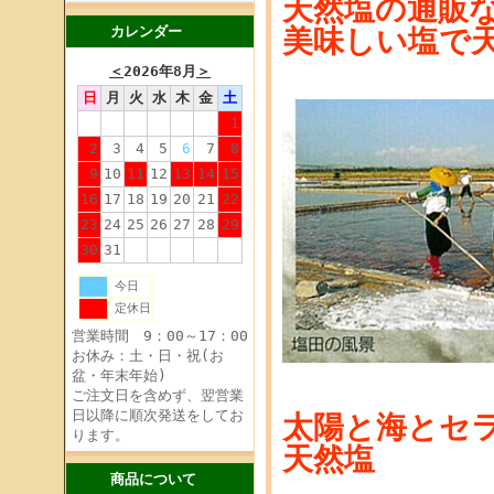
天然塩の通販
カレンダー
美味しい塩で
＜
2026年8月
＞
日
月
火
水
木
金
土
1
2
3
4
5
6
7
8
9
10
11
12
13
14
15
16
17
18
19
20
21
22
23
24
25
26
27
28
29
30
31
今日
定休日
営業時間 9：00～17：00
お休み：土・日・祝(お
盆・年末年始)
ご注文日を含めず、翌営業
日以降に順次発送をしてお
太陽と海とセ
ります。
天然塩
商品について