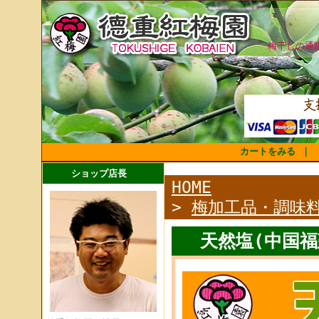
梅干しの通
カートをみる
｜
ショップ店長
HOME
>
梅加工品・調味
天然塩(中国