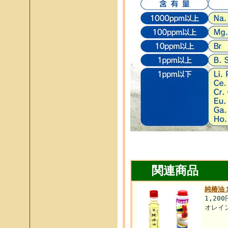
関連商品
純椿油
1,20
オレイ