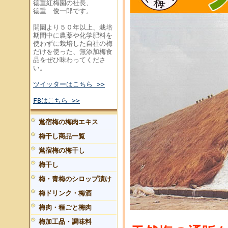
徳重紅梅園の社長、
徳重 俊一郎です。
開園より５０年以上、栽培
期間中に農薬や化学肥料を
使わずに栽培した自社の梅
だけを使った、無添加梅食
品をぜひ味わってくださ
い。
ツイッターはこちら >>
FBはこちら >>
鴬宿梅の梅肉エキス
梅干し商品一覧
鴬宿梅の梅干し
梅干し
梅・青梅のシロップ漬け
梅ドリンク・梅酒
梅肉・種ごと梅肉
梅加工品・調味料