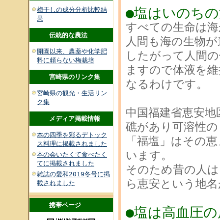
●塩はいのちの
梅干しの成分分析比較結
果
すべての生命は海
伝統的な農法
人間も海の生物が
開園以来、農薬や化学肥
したがって人間の
料に頼らない梅栽培
ますので体液を維
宮崎県のリンク集
なるわけです。
宮崎県の観光・生活リン
ク集
中国福建省恵安地
メディア掲載情報
礁があり可溶性の
本の四季を彩るデトック
「福塩」はその恵
ス料理に掲載されました
います。
本の会いたくて食べたく
てに掲載されました
そのため昔の人は
雑誌の愛和2019冬号に掲
ら恵安という地名
載されました
携帯ページ
●塩は高血圧の